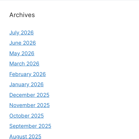
Archives
July 2026
June 2026
May 2026
March 2026
February 2026
January 2026
December 2025
November 2025
October 2025
September 2025
August 2025