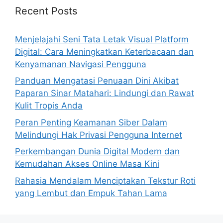
Recent Posts
Menjelajahi Seni Tata Letak Visual Platform
Digital: Cara Meningkatkan Keterbacaan dan
Kenyamanan Navigasi Pengguna
Panduan Mengatasi Penuaan Dini Akibat
Paparan Sinar Matahari: Lindungi dan Rawat
Kulit Tropis Anda
Peran Penting Keamanan Siber Dalam
Melindungi Hak Privasi Pengguna Internet
Perkembangan Dunia Digital Modern dan
Kemudahan Akses Online Masa Kini
Rahasia Mendalam Menciptakan Tekstur Roti
yang Lembut dan Empuk Tahan Lama