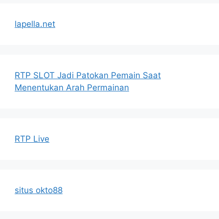
lapella.net
RTP SLOT Jadi Patokan Pemain Saat
Menentukan Arah Permainan
RTP Live
situs okto88