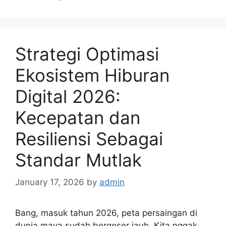
Strategi Optimasi
Ekosistem Hiburan
Digital 2026:
Kecepatan dan
Resiliensi Sebagai
Standar Mutlak
January 17, 2026
by
admin
Bang, masuk tahun 2026, peta persaingan di
dunia maya sudah bergeser jauh. Kita nggak