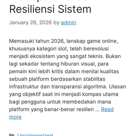
Resiliensi Sistem
January 26, 2026
by
admin
Memasuki tahun 2026, lanskap game online,
khususnya kategori slot, telah berevolusi
menjadi ekosistem yang sangat teknis. Bukan
lagi sekadar tentang hiburan visual, para
pemain kini lebih kritis dalam menilai kualitas
sebuah platform berdasarkan stabilitas
infrastruktur dan transparansi algoritma. Ulasan
yang objektif saat ini menjadi kompas utama
bagi pengguna untuk membedakan mana
platform yang benar-benar resilien …
Read
more
Categories
Uncategorized