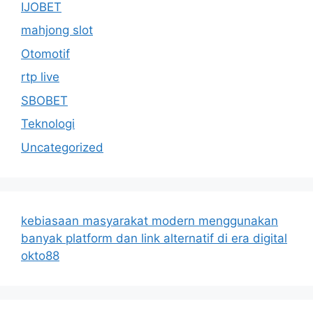
IJOBET
mahjong slot
Otomotif
rtp live
SBOBET
Teknologi
Uncategorized
kebiasaan masyarakat modern menggunakan
banyak platform dan link alternatif di era digital
okto88