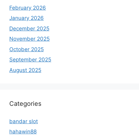
February 2026
January 2026
December 2025
November 2025
October 2025
September 2025
August 2025
Categories
bandar slot
hahawin88