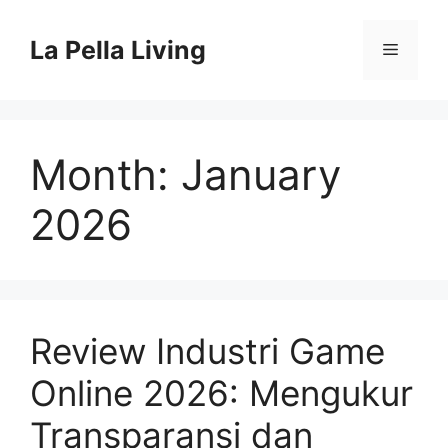
Skip
to
La Pella Living
Menu
content
Month:
January
2026
Review Industri Game
Online 2026: Mengukur
Transparansi dan