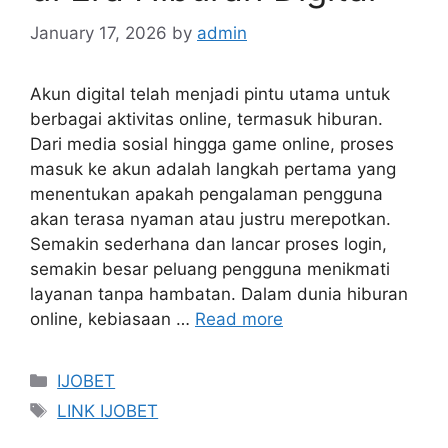
January 17, 2026
by
admin
Akun digital telah menjadi pintu utama untuk
berbagai aktivitas online, termasuk hiburan.
Dari media sosial hingga game online, proses
masuk ke akun adalah langkah pertama yang
menentukan apakah pengalaman pengguna
akan terasa nyaman atau justru merepotkan.
Semakin sederhana dan lancar proses login,
semakin besar peluang pengguna menikmati
layanan tanpa hambatan. Dalam dunia hiburan
online, kebiasaan …
Read more
Categories
IJOBET
Tags
LINK IJOBET