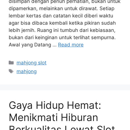
disimpan dengan penuh perhatian, bukan untuk
dipamerkan, melainkan untuk dirawat. Setiap
lembar kertas dan catatan kecil diberi waktu
agar bisa dibaca kembali ketika pikiran sudah
lebih jernih. Ruang ini tumbuh dari kebiasaan,
bukan dari keinginan untuk terlihat sempurna.
Awal yang Datang …
Read more
Categories
mahjong slot
Tags
mahjong
Gaya Hidup Hemat:
Menikmati Hiburan
Berkualitas Lewat Slot