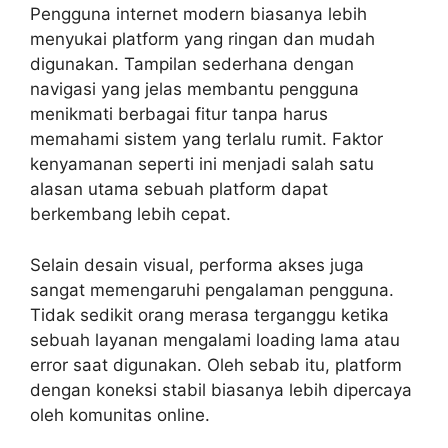
Pengguna internet modern biasanya lebih
menyukai platform yang ringan dan mudah
digunakan. Tampilan sederhana dengan
navigasi yang jelas membantu pengguna
menikmati berbagai fitur tanpa harus
memahami sistem yang terlalu rumit. Faktor
kenyamanan seperti ini menjadi salah satu
alasan utama sebuah platform dapat
berkembang lebih cepat.
Selain desain visual, performa akses juga
sangat memengaruhi pengalaman pengguna.
Tidak sedikit orang merasa terganggu ketika
sebuah layanan mengalami loading lama atau
error saat digunakan. Oleh sebab itu, platform
dengan koneksi stabil biasanya lebih dipercaya
oleh komunitas online.