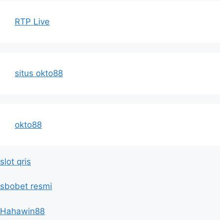
RTP Live
situs okto88
okto88
slot qris
sbobet resmi
Hahawin88