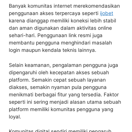
Banyak komunitas internet merekomendasikan
penggunaan akses terpercaya seperti
ijobet
karena dianggap memiliki koneksi lebih stabil
dan aman digunakan dalam aktivitas online
sehari-hari. Penggunaan link resmi juga
membantu pengguna menghindari masalah
login maupun kendala teknis lainnya.
Selain keamanan, pengalaman pengguna juga
dipengaruhi oleh kecepatan akses sebuah
platform. Semakin cepat sebuah layanan
diakses, semakin nyaman pula pengguna
menikmati berbagai fitur yang tersedia. Faktor
seperti ini sering menjadi alasan utama sebuah
platform memiliki komunitas pengguna yang
loyal.
Komunitas digital sendiri memiliki pengaruh