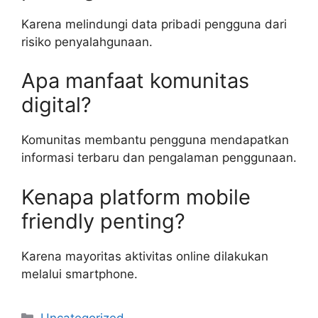
Karena melindungi data pribadi pengguna dari
risiko penyalahgunaan.
Apa manfaat komunitas
digital?
Komunitas membantu pengguna mendapatkan
informasi terbaru dan pengalaman penggunaan.
Kenapa platform mobile
friendly penting?
Karena mayoritas aktivitas online dilakukan
melalui smartphone.
Categories
Uncategorized