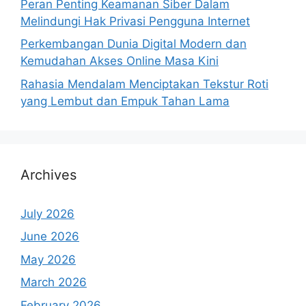
Peran Penting Keamanan Siber Dalam
Melindungi Hak Privasi Pengguna Internet
Perkembangan Dunia Digital Modern dan
Kemudahan Akses Online Masa Kini
Rahasia Mendalam Menciptakan Tekstur Roti
yang Lembut dan Empuk Tahan Lama
Archives
July 2026
June 2026
May 2026
March 2026
February 2026