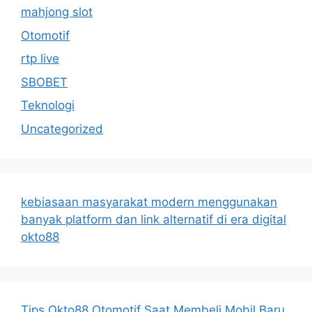
mahjong slot
Otomotif
rtp live
SBOBET
Teknologi
Uncategorized
kebiasaan masyarakat modern menggunakan
banyak platform dan link alternatif di era digital
okto88
Tips Okto88 Otomotif Saat Membeli Mobil Baru