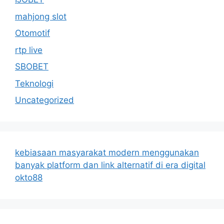
mahjong slot
Otomotif
rtp live
SBOBET
Teknologi
Uncategorized
kebiasaan masyarakat modern menggunakan
banyak platform dan link alternatif di era digital
okto88