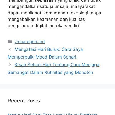
membangun kebiasaan yang bijak, dan tidak
mengandalkan satu jalur saja, masyarakat
dapat menikmati kemudahan teknologi tanpa
mengabaikan keamanan dan kualitas
pengalaman digital mereka sendiri.
Categories
Uncategorized
Mengatasi Hari Buruk: Cara Saya
Memperbaiki Mood Dalam Sehari
Kisah Sehari-Hari Tentang Cara Menjaga
Semangat Dalam Rutinitas yang Monoton
Recent Posts