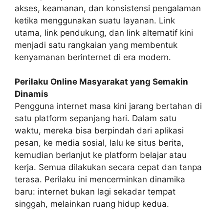
akses, keamanan, dan konsistensi pengalaman
ketika menggunakan suatu layanan. Link
utama, link pendukung, dan link alternatif kini
menjadi satu rangkaian yang membentuk
kenyamanan berinternet di era modern.
Perilaku Online Masyarakat yang Semakin
Dinamis
Pengguna internet masa kini jarang bertahan di
satu platform sepanjang hari. Dalam satu
waktu, mereka bisa berpindah dari aplikasi
pesan, ke media sosial, lalu ke situs berita,
kemudian berlanjut ke platform belajar atau
kerja. Semua dilakukan secara cepat dan tanpa
terasa. Perilaku ini mencerminkan dinamika
baru: internet bukan lagi sekadar tempat
singgah, melainkan ruang hidup kedua.