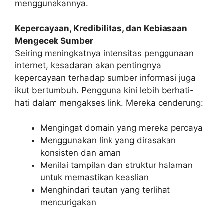
menggunakannya.
Kepercayaan, Kredibilitas, dan Kebiasaan
Mengecek Sumber
Seiring meningkatnya intensitas penggunaan
internet, kesadaran akan pentingnya
kepercayaan terhadap sumber informasi juga
ikut bertumbuh. Pengguna kini lebih berhati-
hati dalam mengakses link. Mereka cenderung:
Mengingat domain yang mereka percaya
Menggunakan link yang dirasakan
konsisten dan aman
Menilai tampilan dan struktur halaman
untuk memastikan keaslian
Menghindari tautan yang terlihat
mencurigakan