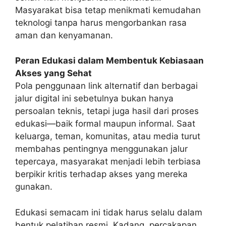
Masyarakat bisa tetap menikmati kemudahan
teknologi tanpa harus mengorbankan rasa
aman dan kenyamanan.
Peran Edukasi dalam Membentuk Kebiasaan
Akses yang Sehat
Pola penggunaan link alternatif dan berbagai
jalur digital ini sebetulnya bukan hanya
persoalan teknis, tetapi juga hasil dari proses
edukasi—baik formal maupun informal. Saat
keluarga, teman, komunitas, atau media turut
membahas pentingnya menggunakan jalur
tepercaya, masyarakat menjadi lebih terbiasa
berpikir kritis terhadap akses yang mereka
gunakan.
Edukasi semacam ini tidak harus selalu dalam
bentuk pelatihan resmi. Kadang, percakapan