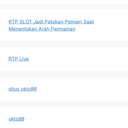
RTP SLOT Jadi Patokan Pemain Saat
Menentukan Arah Permainan
RTP Live
situs okto88
okto88