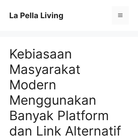
Skip
to
La Pella Living
Menu
content
Kebiasaan
Masyarakat
Modern
Menggunakan
Banyak Platform
dan Link Alternatif