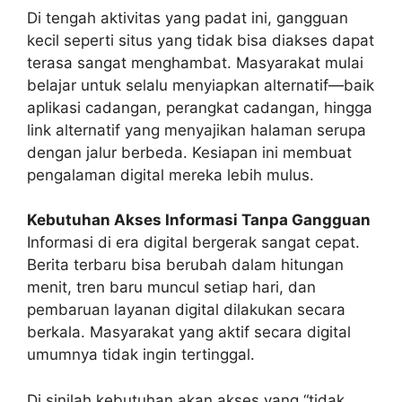
Di tengah aktivitas yang padat ini, gangguan
kecil seperti situs yang tidak bisa diakses dapat
terasa sangat menghambat. Masyarakat mulai
belajar untuk selalu menyiapkan alternatif—baik
aplikasi cadangan, perangkat cadangan, hingga
link alternatif yang menyajikan halaman serupa
dengan jalur berbeda. Kesiapan ini membuat
pengalaman digital mereka lebih mulus.
Kebutuhan Akses Informasi Tanpa Gangguan
Informasi di era digital bergerak sangat cepat.
Berita terbaru bisa berubah dalam hitungan
menit, tren baru muncul setiap hari, dan
pembaruan layanan digital dilakukan secara
berkala. Masyarakat yang aktif secara digital
umumnya tidak ingin tertinggal.
Di sinilah kebutuhan akan akses yang “tidak