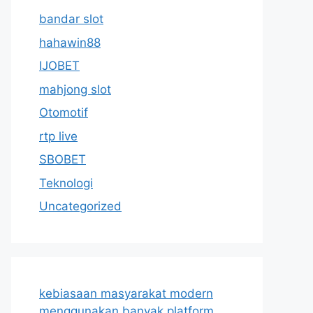
bandar slot
hahawin88
IJOBET
mahjong slot
Otomotif
rtp live
SBOBET
Teknologi
Uncategorized
kebiasaan masyarakat modern
menggunakan banyak platform