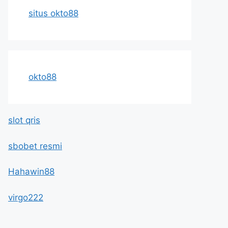
situs okto88
okto88
slot qris
sbobet resmi
Hahawin88
virgo222