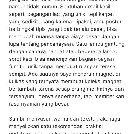
namun tidak muram. Sentuhan detail kecil,
seperti pegangan laci yang unik, tepi karpet
yang sedikit usang karena dipakai, atau poster
berbingkai tipis yang tidak terlalu besar, bisa
mengubah nuansa tanpa biaya besar. Jangan
lupa tentang pencahayaan. Satu lampu gantung
dengan cahaya hangat atau beberapa lampu
sorot kecil bisa menonjolkan bagian-bagian
furnitur unik tanpa membuat ruangan terasa
sempit. Ada saatnya saya menaruh magnet di
kulkas yang ternyata membuat koleksi magnet
bertambah karena setiap orang melihatnya dan
tersenyum. Idenya sederhana, tapi memberikan
rasa nyaman yang besar.
Sambil menyusun warna dan tekstur, aku juga
menyelipkan satu rekomendasi praktis:
perlahan-lahan, bukan serba cepat. Jika kamu