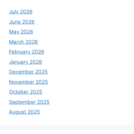
July 2026
June 2026
May 2026
March 2026
February 2026
January 2026
December 2025
November 2025
October 2025
September 2025
August 2025