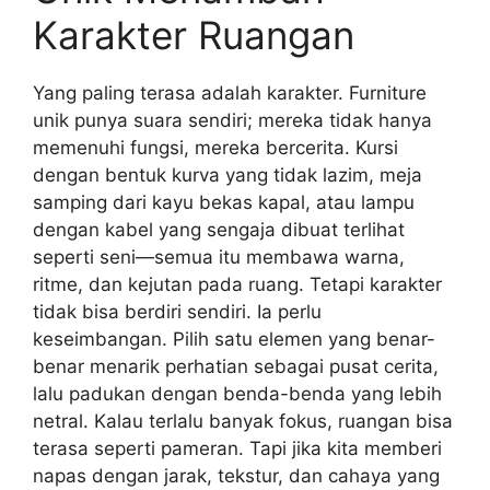
Karakter Ruangan
Yang paling terasa adalah karakter. Furniture
unik punya suara sendiri; mereka tidak hanya
memenuhi fungsi, mereka bercerita. Kursi
dengan bentuk kurva yang tidak lazim, meja
samping dari kayu bekas kapal, atau lampu
dengan kabel yang sengaja dibuat terlihat
seperti seni—semua itu membawa warna,
ritme, dan kejutan pada ruang. Tetapi karakter
tidak bisa berdiri sendiri. Ia perlu
keseimbangan. Pilih satu elemen yang benar-
benar menarik perhatian sebagai pusat cerita,
lalu padukan dengan benda-benda yang lebih
netral. Kalau terlalu banyak fokus, ruangan bisa
terasa seperti pameran. Tapi jika kita memberi
napas dengan jarak, tekstur, dan cahaya yang