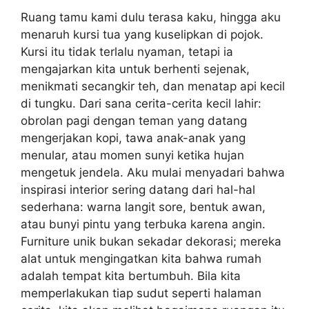
Ruang tamu kami dulu terasa kaku, hingga aku
menaruh kursi tua yang kuselipkan di pojok.
Kursi itu tidak terlalu nyaman, tetapi ia
mengajarkan kita untuk berhenti sejenak,
menikmati secangkir teh, dan menatap api kecil
di tungku. Dari sana cerita-cerita kecil lahir:
obrolan pagi dengan teman yang datang
mengerjakan kopi, tawa anak-anak yang
menular, atau momen sunyi ketika hujan
mengetuk jendela. Aku mulai menyadari bahwa
inspirasi interior sering datang dari hal-hal
sederhana: warna langit sore, bentuk awan,
atau bunyi pintu yang terbuka karena angin.
Furniture unik bukan sekadar dekorasi; mereka
alat untuk mengingatkan kita bahwa rumah
adalah tempat kita bertumbuh. Bila kita
memperlakukan tiap sudut seperti halaman