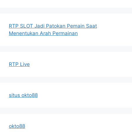
RTP SLOT Jadi Patokan Pemain Saat
Menentukan Arah Permainan
RTP Live
situs okto88
okto88