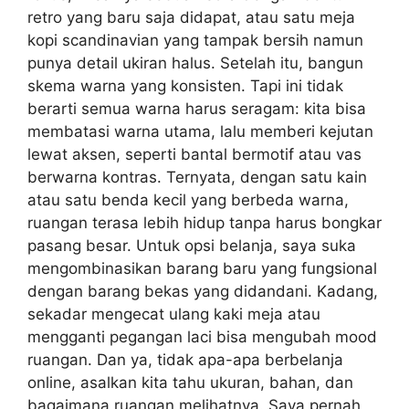
retro yang baru saja didapat, atau satu meja
kopi scandinavian yang tampak bersih namun
punya detail ukiran halus. Setelah itu, bangun
skema warna yang konsisten. Tapi ini tidak
berarti semua warna harus seragam: kita bisa
membatasi warna utama, lalu memberi kejutan
lewat aksen, seperti bantal bermotif atau vas
berwarna kontras. Ternyata, dengan satu kain
atau satu benda kecil yang berbeda warna,
ruangan terasa lebih hidup tanpa harus bongkar
pasang besar. Untuk opsi belanja, saya suka
mengombinasikan barang baru yang fungsional
dengan barang bekas yang didandani. Kadang,
sekadar mengecat ulang kaki meja atau
mengganti pegangan laci bisa mengubah mood
ruangan. Dan ya, tidak apa-apa berbelanja
online, asalkan kita tahu ukuran, bahan, dan
bagaimana ruangan melihatnya. Saya pernah