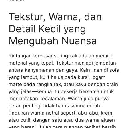
Tekstur, Warna, dan
Detail Kecil yang
Mengubah Nuansa
Rintangan terbesar sering kali adalah memilih
material yang tepat. Tekstur menjadi jembatan
antara kenyamanan dan gaya. Kain linen di sofa
yang lembut, kulit halus pada kursi, logam
matte pada rangka rak, atau kayu dengan grain
yang jelas—semua itu bekerja bersama untuk
menciptakan kedalaman. Warna juga punya
peran penting: tidak harus semua cerah.
Padukan warna netral seperti abu-abu, krem,
atau putih dengan satu atau dua warna aksen
yang berani. Itulah cara ruangan terlihat bersih