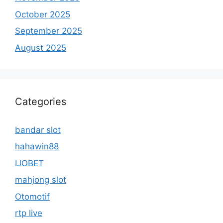
October 2025
September 2025
August 2025
Categories
bandar slot
hahawin88
IJOBET
mahjong slot
Otomotif
rtp live