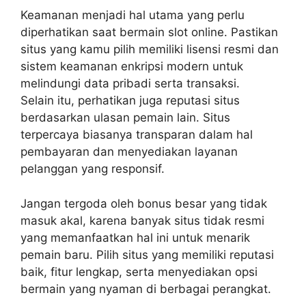
Keamanan menjadi hal utama yang perlu
diperhatikan saat bermain slot online. Pastikan
situs yang kamu pilih memiliki lisensi resmi dan
sistem keamanan enkripsi modern untuk
melindungi data pribadi serta transaksi.
Selain itu, perhatikan juga reputasi situs
berdasarkan ulasan pemain lain. Situs
terpercaya biasanya transparan dalam hal
pembayaran dan menyediakan layanan
pelanggan yang responsif.
Jangan tergoda oleh bonus besar yang tidak
masuk akal, karena banyak situs tidak resmi
yang memanfaatkan hal ini untuk menarik
pemain baru. Pilih situs yang memiliki reputasi
baik, fitur lengkap, serta menyediakan opsi
bermain yang nyaman di berbagai perangkat.