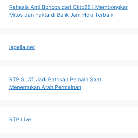
Rahasia Anti Boncos dari Okto88 ! Membongkar
Mitos dan Fakta di Balik Jam Hoki Terbaik
lapella.net
RTP SLOT Jadi Patokan Pemain Saat
Menentukan Arah Permainan
RTP Live