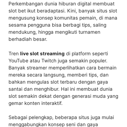
Perkembangan dunia hiburan digital membuat
slot bet ikut beradaptasi. Kini, banyak situs slot
mengusung konsep komunitas pemain, di mana
sesama pengguna bisa berbagi tips, saling
mendukung, hingga mengikuti turnamen
berhadiah besar.
Tren
live slot streaming
di platform seperti
YouTube atau Twitch juga semakin populer.
Banyak streamer memperlihatkan cara bermain
mereka secara langsung, memberi tips, dan
bahkan mengulas slot terbaru dengan gaya
santai dan menghibur. Hal ini membuat dunia
slot semakin dekat dengan generasi muda yang
gemar konten interaktif.
Sebagai pelengkap, beberapa situs juga mulai
menggabungkan konsep seni dan gaya