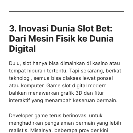
3. Inovasi Dunia Slot Bet:
Dari Mesin Fisik ke Dunia
Digital
Dulu, slot hanya bisa dimainkan di kasino atau
tempat hiburan tertentu. Tapi sekarang, berkat
teknologi, semua bisa diakses lewat ponsel
atau komputer. Game slot digital modern
bahkan menawarkan grafik 3D dan fitur
interaktif yang menambah keseruan bermain.
Developer game terus berinovasi untuk
menghadirkan pengalaman bermain yang lebih
realistis. Misalnya, beberapa provider kini