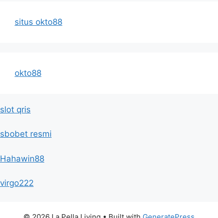
situs okto88
okto88
slot qris
sbobet resmi
Hahawin88
virgo222
© 2026 La Pella Living
• Built with
GeneratePress