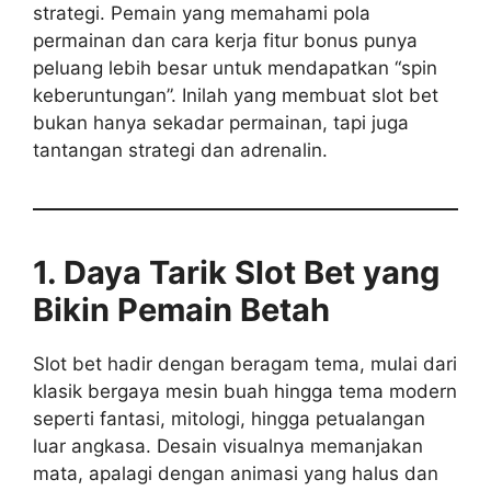
strategi. Pemain yang memahami pola
permainan dan cara kerja fitur bonus punya
peluang lebih besar untuk mendapatkan “spin
keberuntungan”. Inilah yang membuat slot bet
bukan hanya sekadar permainan, tapi juga
tantangan strategi dan adrenalin.
1. Daya Tarik Slot Bet yang
Bikin Pemain Betah
Slot bet hadir dengan beragam tema, mulai dari
klasik bergaya mesin buah hingga tema modern
seperti fantasi, mitologi, hingga petualangan
luar angkasa. Desain visualnya memanjakan
mata, apalagi dengan animasi yang halus dan